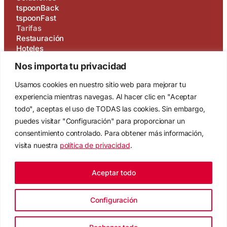
tspoonBack
tspoonFast
Tarifas
Restauración
Hoteles
Cocinas de producción
Nos importa tu privacidad
Marketplace
Blog
Usamos cookies en nuestro sitio web para mejorar tu
Novedades
experiencia mientras navegas. Al hacer clic en "Aceptar
Nosotros
todo", aceptas el uso de TODAS las cookies. Sin embargo,
Contacto
Privacidad
puedes visitar "Configuración" para proporcionar un
Aviso Legal
consentimiento controlado. Para obtener más información,
Política de cookies
visita nuestra
política de privacidad
.
Soporte
Login
Pruébalo
Aceptar todo
Documentación
Trabaja con nosotros
Configuración
© tSpoonLab 2026, todos los derechos reservados.